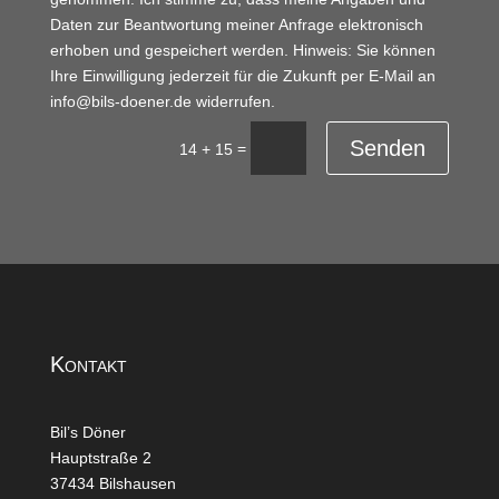
Daten zur Beantwortung meiner Anfrage elektronisch
erhoben und gespeichert werden. Hinweis: Sie können
Ihre Einwilligung jederzeit für die Zukunft per E-Mail an
info@bils-doener.de widerrufen.
Senden
=
14 + 15
Kontakt
Bil’s Döner
Hauptstraße 2
37434 Bilshausen